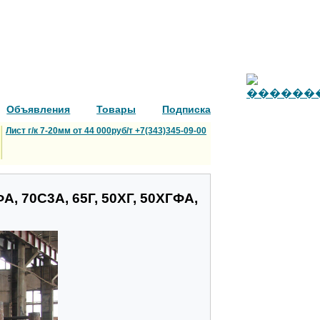
Объявления
Товары
Подписка
Лист г/к 7-20мм от 44 000руб/т +7(343)345-09-00
А, 70С3А, 65Г, 50ХГ, 50ХГФА,