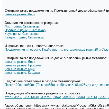
Смотрите также предложения на Промышленной доске объявлений (pd
цены на рынке: Лист
Объявление размещено в разделах:
Лист: цены, Сыктывкар
Профиль: цены, Сыктывкар
Круг: цены, Сыктывкар
Квадрат: цены, Сыктывкар
Информация, цены, новости, аналитика:
Предложения и новости: Прайс лист на металлорукав мрпи-20
и
Став
Смотрите также предложения на доске объявлений рынка металлов:
цены на рынке: Лист
цены на рынке: Профиль
цены на рынке: Круг
цены на рынке: Квадрат
Следующее объявление в разделе металлопрокат:
Прокат 29нк, хн60вт, 79нм, хн35вт, хн50вмтюб, 06хн28мдт и др. из на
Предыдущее объявление в разделе металлопрокат:
сталь 38ХС, 38Х2МЮА, 30ХМА, 38ХА, 30ХГСА, 38ХМ, 38ХГМ, 38ХА, 45
Адрес объявления: https://syktyvkar.metaltorg.ru/Prodazha/Stal-60s2a-