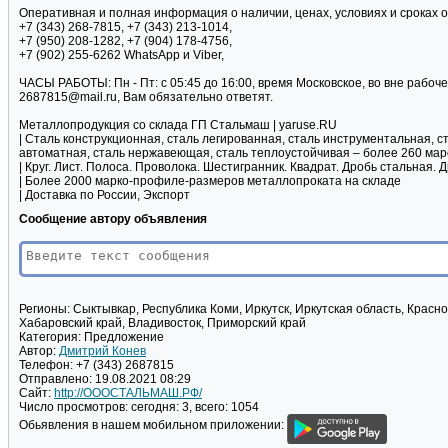
Оперативная и полная информация о наличии, ценах, условиях и сроках о
+7 (343) 268-7815, +7 (343) 213-1014,
+7 (950) 208-1282, +7 (904) 178-4756,
+7 (902) 255-6262 WhatsApp и Viber,
ЧАСЫ РАБОТЫ: Пн - Пт: с 05:45 до 16:00, время Московское, во вне рабоче
2687815@mail.ru, Вам обязательно ответят.
Металлопродукция со склада ГП Стальмаш | yaruse.RU
| Сталь конструкционная, сталь легированная, сталь инструментальная, с
автоматная, сталь нержавеющая, сталь теплоустойчивая – более 260 мар
| Круг. Лист. Полоса. Проволока. Шестигранник. Квадрат. Дробь стальная.
| Более 2000 марко-профиле-размеров металлопроката на складе
| Доставка по России, Экспорт
Сообщение автору объявления
Регионы:
Сыктывкар, Республика Коми, Иркутск, Иркутская область, Красно
Хабаровский край, Владивосток, Приморский край
Категория:
Предложение
Автор:
Дмитрий Конев
Телефон:
+7 (343) 2687815
Отправлено:
19.08.2021 08:29
Сайт:
http://ОООСТАЛЬМАШ.РФ/
Число просмотров:
сегодня: 3, всего: 1054
Обьявления в нашем мобильном приложении: