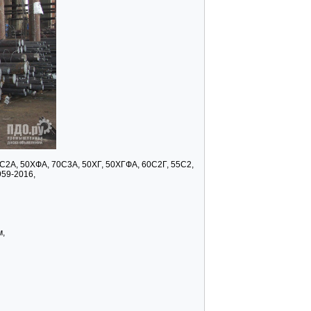
5С2А, 50ХФА, 70С3А, 50ХГ, 50ХГФА, 60С2Г, 55С2,
959-2016,
м,