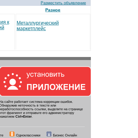
Разместить объявление
Разное
ия к
Металлургический
ий
маркетплейс
На сайте работает система коррекции ошибок.
Обнаружив неточность в тексте или
неработоспособность ссылки, выделите на странице
этот фрагмент и отправьте его администратору
нажатием
Ctrl+Enter
.
те
Одноклассники
Бизнес Онлайн