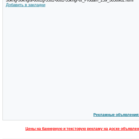
50khg-50khgfa-60s2g-55s2-60s2-55khgr-st_Prodam_239_5836902.html
Добавить в закладки
Рекламные объявления
Цены на баннерную и текстовую рекламу на доске объявлен