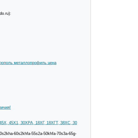
o.ru):
рополь металлопрофиль цена
личия!
Х, 45Х1, 30ХРА, 18ХГ, 18ХГТ, 38ХС, 30
60s2kha-60s2khfa-55s2a-50khfa-70s3a-65g-