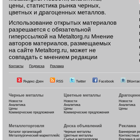
цены, статистика рынка черных,
цветных и драгоценных металлов.
Использование открытых материалов
разрешается с обязательной
гиперссылкой на Metaltorg.ru Мнение
авторов материалов, размещаемых
на сайте Metaltorg.ru, может не
совпадать с мнением редакции
Контакты
Подписка
Реклама
Яндекс-Дзен
RSS
Twitter
Facebook
ВКонтак
Черные металлы
Цветные металлы
Драгоцен
Новости
Новости
Новости
Аналитика
Аналитика
Аналитика
Цены
Цены
Цены
Коммерческие предложения
Коммерческие предложения
Металлоторговля
Доска объявлений
Реклама
Каталог организаций
Черные металлы
Баннерная р
Металлургический маркетплейс
Цветные металлы
Контекстные
Сырье и металлолом
Реклама в н